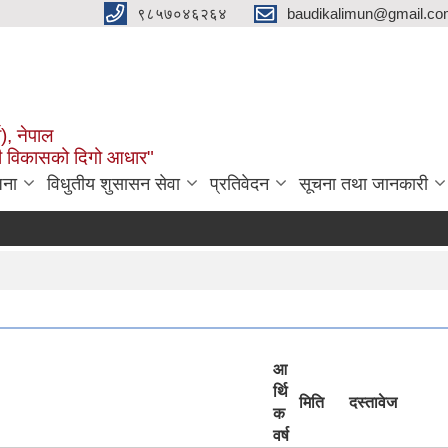
९८५७०४६२६४
baudikalimun@gmail.com
व), नेपाल
काली विकासको दिगो आधार"
जना
विधुतीय शुसासन सेवा
प्रतिवेदन
सूचना तथा जानकारी
आ
र्थि
मिति
दस्तावेज
क
वर्ष