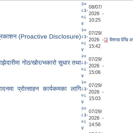
२०
08/07/
८३-
2026 -
०८
10:25
४
२०
07/29/
 प्रकाशन (Proactive Disclosure)
८३-
2026 -
बैशाख देखि
०८
15:42
४
२०
07/29/
ाझेदारीमा गोठ/खोर/भकारो सुधार तथा
८३-
2026 -
०८
15:06
४
२०
07/29/
ादनमा प्रोत्साहन कार्यकमका लागि
८३-
2026 -
०८
15:03
४
२०
07/29/
८३-
2026 -
०८
14:56
४