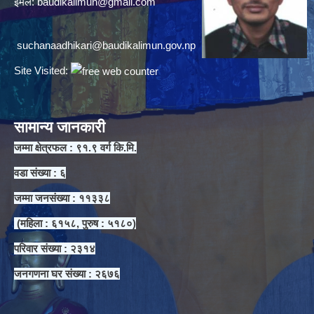
ईमेल:
baudikalimun@gmail.com
suchanaadhikari@baudikalimun.gov.np
Site Visited:
सामान्य जानकारी
जम्मा क्षेत्रफल : ९१.९ वर्ग कि.मि.
वडा संख्या : ६
जम्मा जनसंख्या : ११३३८
(महिला : ६१५८, पुरुष : ५१८०)
परिवार संख्या : २३१४
जनगणना घर संख्या : २६७६