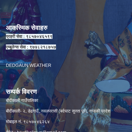
आकस्मिक सेवाहरु
प्रहरी सेवा : ९८५७०४६५९९
एम्बुलेन्स सेवा : ९७४८२१८७५७
DEDGAUN WEATHER
सम्पर्क विवरण
बौदीकाली गाउँपालिका
बौदीकाली- २, डेढगाउँ, नवलपरासी (बर्दघाट सुस्ता पूर्व), गण्डकी प्रदेश
मोबाइल नं. ९८५७०४६२६४