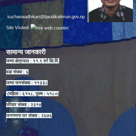
suchanaadhikari@baudikalimun.gov.np
Site Visited:
सामान्य जानकारी
जम्मा क्षेत्रफल : ९१.९ वर्ग कि.मि.
वडा संख्या : ६
जम्मा जनसंख्या : ११३३८
(महिला : ६१५८, पुरुष : ५१८०)
परिवार संख्या : २३१४
जनगणना घर संख्या : २६७६