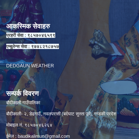
आकस्मिक सेवाहरु
प्रहरी सेवा : ९८५७०४६५९९
एम्बुलेन्स सेवा : ९७४८२१८७५७
DEDGAUN WEATHER
सम्पर्क विवरण
बौदीकाली गाउँपालिका
बौदीकाली- २, डेढगाउँ, नवलपरासी (बर्दघाट सुस्ता पूर्व), गण्डकी प्रदेश
मोबाइल नं. ९८५७०४६२६४
ईमेल :
baudikalimun@gmail.com