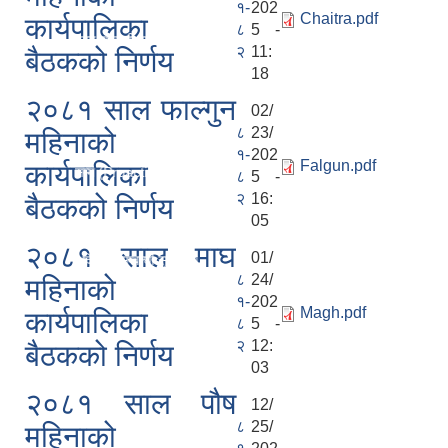
१-
202
Chaitra.pdf
कार्यपालिका
८
5 -
रेट माग सम्बन्धी सूचना ।
२
11:
बैठकको निर्णय
 ।
18
२०८१ साल फाल्गुन
02/
८
23/
महिनाको
१-
202
Falgun.pdf
कार्यपालिका
सान्तसम्म (Proactive Disclosure)
८
5 -
२
16:
बैठकको निर्णय
।
05
२०८१ साल माघ
01/
दन दिनुहुन सम्बन्धी सूचना ।
८
24/
महिनाको
१-
202
ना ।
Magh.pdf
कार्यपालिका
८
5 -
२
12:
बैठकको निर्णय
03
२०८१ साल पौष
12/
८
25/
महिनाको