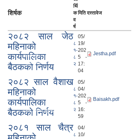
र्थि
शिर्षक
क
मिति
दस्तावेज
व
र्ष
२०८२ साल जेठ
05/
८
19/
महिनाको
ा ।
१-
202
Jestha.pdf
कार्यपालिका
ेश गर्ने बारे ।
८
5 -
 राय सुझाव संकलन सम्बन्धी सूचना ।
२
17:
बैठकको निर्णय
04
२०८२ साल वैशाख
05/
८
04/
महिनाको
१-
202
चना ।
Baisakh.pdf
कार्यपालिका
८
5 -
२
16:
बैठकको निर्णय
रभाउ माग सम्बन्धी सूचना ।
59
२०८१ साल चैत्र
04/
८
10/
महिनाको