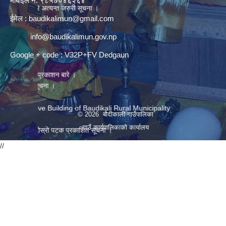
मोबाइल नं. ९८५७०४६२६४
प्रारम्भिक योग्यताक्रम सुची तथा परिक्षा तालिका प्रकाशन गरिएको बारे अत्यन्त जरुरी सूचना ।
ईमेल :
baudikalimun@gmail.com
info@baudikalimun.gov.np
Google + code : V32P+FV Dedgaun
सूची प्रकाशन बारे ।
री सूचना ।
trative Building of Baudikali Rural Municipality
© 2026 बौदीकाली गाउँपालिका
गाउँ कार्यपालिकाको कार्यालय
न्धी दोस्रो पटक प्रकाशित सूचना ।
//
क्षक आवश्यकता सम्बन्धी सूचना ।
्यकता सम्बन्धी सूचना ।
षक आवश्यकता सम्बन्धी सूचना ।