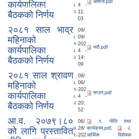
असोज.pdf
कार्यपालिका
८
4 -
इल्दीखोलाको ढुङ्गा, गिट्टी तथा बालुवा उत्खनन गर्ने सम्बन्धी प्रारम्भिक वातावरणीय अध्ययन 
२
11:
बैठकको निर्णय
03
२०८१ साल भाद्र
09/
८
09/
महिनाको
१-
202
भदौ.pdf
कार्यपालिका
ा ।
८
4 -
२
14:
बैठकको निर्णय
09
२०८१ साल श्रावण
08/
८
06/
महिनाको
१-
202
साउन.pdf
कार्यपालिका
८
4 -
ूचना ।
२
20:
बैठकको निर्णय
52
का ।
आ.व. २०७९।८०
06/
१. नीति तथा
७
28/
कार्यक्रम.pdf
,
२.
को लागि प्रस्तावित
९-
202
आर्थिक विद्येयक