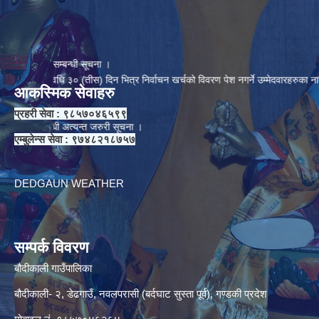
ा ।
एको सम्बन्धी सूचना ।
यावधि ३० (तीस) दिन भित्र निर्वाचन खर्चको विवरण पेश नगर्ने उम्मेदवारहरुका नाउमा सात दि
आकस्मिक सेवाहरु
प्रहरी सेवा : ९८५७०४६५९९
 सम्बन्धी अत्यन्त जरुरी सूचना ।
एम्बुलेन्स सेवा : ९७४८२१८७५७
DEDGAUN WEATHER
सम्पर्क विवरण
बौदीकाली गाउँपालिका
बौदीकाली- २, डेढगाउँ, नवलपरासी (बर्दघाट सुस्ता पूर्व), गण्डकी प्रदेश