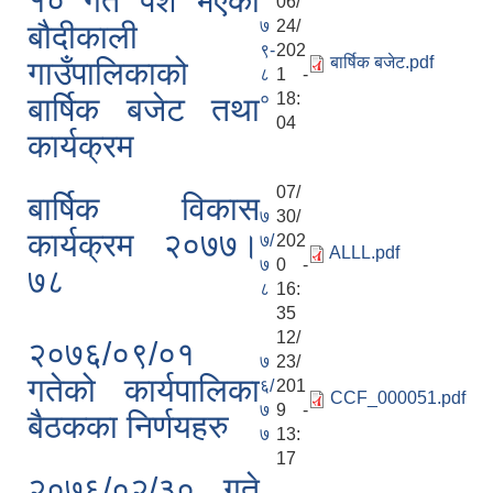
१० गते पेश भएको
06/
 ।
७
24/
बौदीकाली
९-
202
बार्षिक बजेट.pdf
गाउँपालिकाको
८
1 -
०
18:
बार्षिक बजेट तथा
।
04
ा ।
कार्यक्रम
07/
बार्षिक विकास
७
30/
कार्यक्रम २०७७।
७/
202
ALLL.pdf
७
0 -
७८
यक्रम र बजेट तर्जुमा सम्बन्धी सुझाव संकलन सम्बन्धमा ।
८
16:
35
12/
२०७६/०९/०१
७
23/
गतेको कार्यपालिका
६/
201
CCF_000051.pdf
७
9 -
बैठकका निर्णयहरु
७
13:
17
२०७६/०२/३० गते