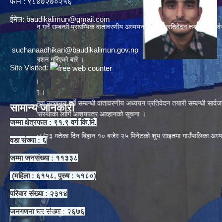
फोन : ९८४७२७०२५६
ईमेल:
baudikalimun@gmail.com
त्खनन गर्ने सम्बन्धी प्रारम्भिक वातावरणीय अध्ययन (IEE) प्रतिवेदन तयारीको सार्वजनिक सुन
suchanaadhikari@baudikalimun.gov.np
म प्रकाशन गरिएको बारे ।
Site Visited:
चना ।
न्धमा ।
बालुवा उत्खनन गर्ने सम्बन्धी वातावरणीय अध्ययन प्रतिवेदन तयारी सम्बन्धी सार्वजनिक सूचन
सामान्य जानकारी
ारी संघ/संस्थाका लागि आशयपत्र आव्हानको सूचना ।
जम्मा क्षेत्रफल : ९१.९ वर्ग कि.मि.
०८/२३ गतेका दिन बिहान १० बजेर २५ मिनेटको शुभ साइतमा गाउँपालिका अध्यक्षले शिलान्या
वडा संख्या : ६
जम्मा जनसंख्या : ११३३८
(महिला : ६१५८, पुरुष : ५१८०)
ा ।
परिवार संख्या : २३१४
जनगणना घर संख्या : २६७६
धि सम्बन्धी सूचना ।