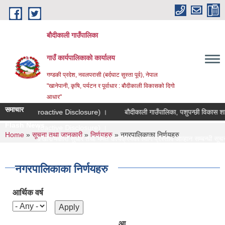
Skip to main content
बौदीकाली गाउँपालिका
गाउँ कार्यपालिकाको कार्यालय
गण्डकी प्रदेश, नवलपरासी (बर्दघाट सुस्ता पूर्व), नेपाल
"खानेपानी, कृषि, पर्यटन र पूर्वाधार : बौदीकाली विकासको दिगो
आधार"
समाचार
शन (Proactive Disclosure) ।
बौदीकाली गाउँपालिका, पशुपन्छी विकास शाखाको लागत 
Flash News
शन (Proactive Disclosure) ।
You are here
Home
»
सूचना तथा जानकारी
»
निर्णयहरु
» नगरपालिकाका निर्णयहरु
गोठ/खोर/भकारो सुधार तथा मर्मत कार्यक्रमका लागि प्रस्ताव आव्हान सम्बन्धी सूचना ।
साहन कार्यकमका लागि प्रस्ताव आव्हान सम्बन्धी सूचना ।
नगरपालिकाका निर्णयहरु
आर्थिक वर्ष
ा ।
आ