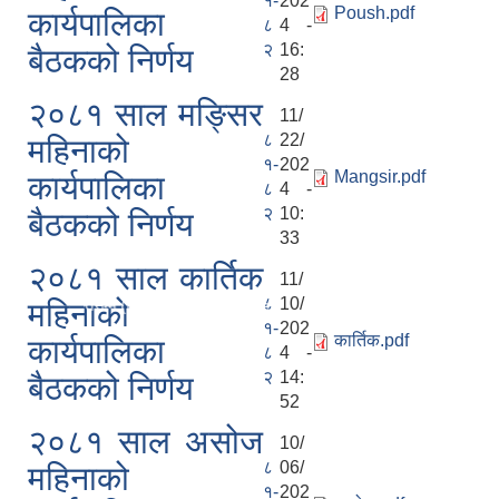
१-
202
Poush.pdf
कार्यपालिका
८
4 -
२
16:
बैठकको निर्णय
28
२०८१ साल मङ्सिर
11/
८
22/
महिनाको
१-
202
Mangsir.pdf
कार्यपालिका
८
4 -
२
10:
बैठकको निर्णय
33
क कार्यक्रम
२०८१ साल कार्तिक
11/
८
10/
महिनाको
 मसान्तसम्म (Proactive Disclosure)
१-
202
कार्तिक.pdf
कार्यपालिका
८
4 -
२
14:
बैठकको निर्णय
52
२०८१ साल असोज
10/
८
06/
महिनाको
१-
202