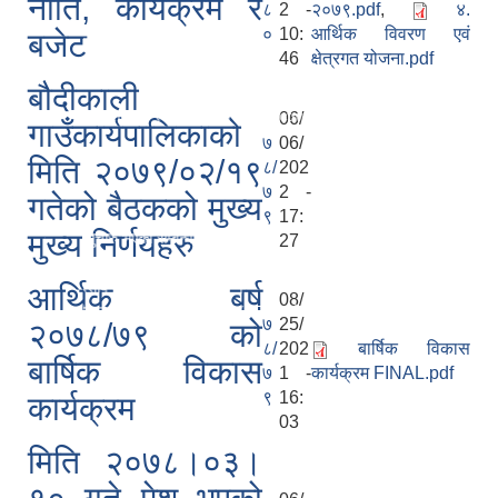
नीति, कार्यक्रम र
८
2 -
२०७९.pdf
,
४.
०
10:
आर्थिक विवरण एवं
बजेट
 (साँघुरीघाट) ।
46
क्षेत्रगत योजना.pdf
 (खैरेनीघाट) ।
बौदीकाली
ख क्रियाकलापहरु स्वत प्रकाशन (Pro-active Disclosure)
06/
गाउँकार्यपालिकाको
७
06/
मिति २०७९/०२/१९
८/
202
७
2 -
गतेको बैठकको मुख्य
९
17:
मुख्य निर्णयहरु
ार्य सुचारु भएको सम्बन्धी सूचना ।
27
प्रस्ताव आव्हान सम्बन्धी सूचना ।
आर्थिक बर्ष
08/
ह वित्तीय सुशासन जोखिम मुल्यांकन (FRA) को अन्तिम नतिजा सार्वजनिक सम्बन्धमा ।
७
25/
२०७८/७९ को
८/
202
बार्षिक विकास
बार्षिक विकास
७
1 -
कार्यक्रम FINAL.pdf
९
16:
कार्यक्रम
03
 गतेदेखि २०८२ साल असार मसान्तसम्म
मिति २०७८।०३।