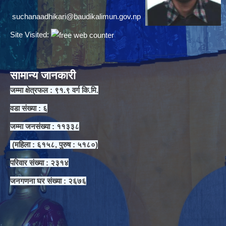
suchanaadhikari@baudikalimun.gov.np
Site Visited:
सामान्य जानकारी
जम्मा क्षेत्रफल : ९१.९ वर्ग कि.मि.
वडा संख्या : ६
जम्मा जनसंख्या : ११३३८
(महिला : ६१५८, पुरुष : ५१८०)
परिवार संख्या : २३१४
जनगणना घर संख्या : २६७६