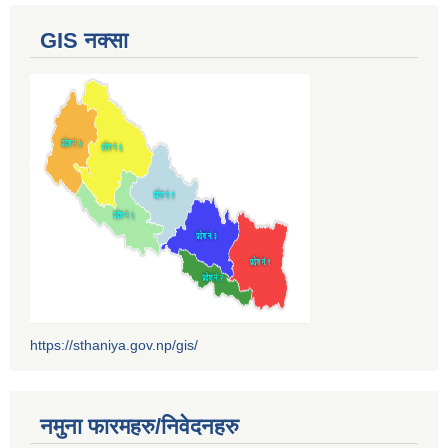
GIS नक्सा
https://sthaniya.gov.np/gis/
नमुना फारमहरु/निवेदनहरु