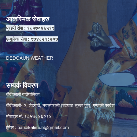
आकस्मिक सेवाहरु
प्रहरी सेवा : ९८५७०४६५९९
एम्बुलेन्स सेवा : ९७४८२१८७५७
DEDGAUN WEATHER
सम्पर्क विवरण
बौदीकाली गाउँपालिका
बौदीकाली- २, डेढगाउँ, नवलपरासी (बर्दघाट सुस्ता पूर्व), गण्डकी प्रदेश
मोबाइल नं. ९८५७०४६२६४
ईमेल :
baudikalimun@gmail.com