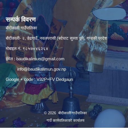
सम्पर्क विवरण
बौदीकाली गाउँपालिका
बौदीकाली- २, डेढगाउँ, नवलपरासी (बर्दघाट सुस्ता पूर्व), गण्डकी प्रदेश
मोबाइल नं. ९८५७०४६२६४
ईमेल :
baudikalimun@gmail.com
info@baudikalimun.gov.np
Google + code : V32P+FV Dedgaun
© 2026 बौदीकाली गाउँपालिका
गाउँ कार्यपालिकाको कार्यालय