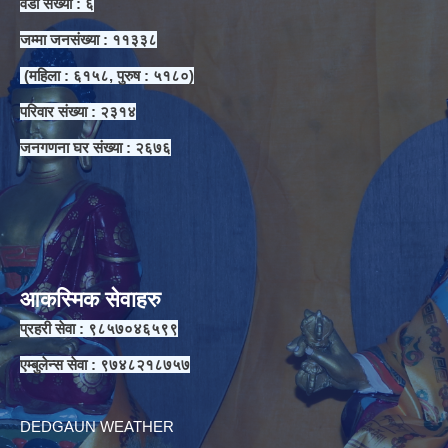
वडा संख्या : ६
जम्मा जनसंख्या : ११३३८
(महिला : ६१५८, पुरुष : ५१८०)
परिवार संख्या : २३१४
जनगणना घर संख्या : २६७६
आकस्मिक सेवाहरु
प्रहरी सेवा : ९८५७०४६५९९
एम्बुलेन्स सेवा : ९७४८२१८७५७
DEDGAUN WEATHER