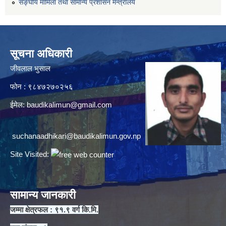
सङ्घीय मामिला तथा सामान्य प्रशासन मन्त्रालय
सूचना अधिकारी
जीवलाल भुसाल
फोन : ९८४७२७०२५६
ईमेल:
baudikalimun@gmail.com
suchanaadhikari@baudikalimun.gov.np
Site Visited:
सामान्य जानकारी
जम्मा क्षेत्रफल : ९१.९ वर्ग कि.मि.