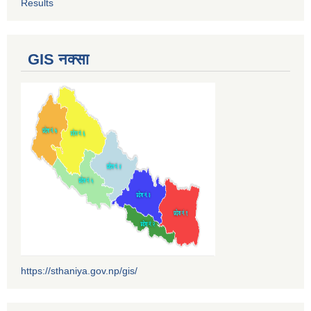
Results
GIS नक्सा
https://sthaniya.gov.np/gis/