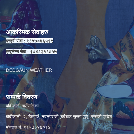
आकस्मिक सेवाहरु
प्रहरी सेवा : ९८५७०४६५९९
एम्बुलेन्स सेवा : ९७४८२१८७५७
DEDGAUN WEATHER
सम्पर्क विवरण
बौदीकाली गाउँपालिका
बौदीकाली- २, डेढगाउँ, नवलपरासी (बर्दघाट सुस्ता पूर्व), गण्डकी प्रदेश
मोबाइल नं. ९८५७०४६२६४