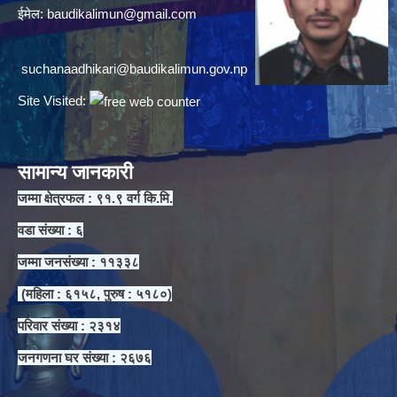
ईमेल:
baudikalimun@gmail.com
suchanaadhikari@baudikalimun.gov.np
Site Visited:
सामान्य जानकारी
जम्मा क्षेत्रफल : ९१.९ वर्ग कि.मि.
वडा संख्या : ६
जम्मा जनसंख्या : ११३३८
(महिला : ६१५८, पुरुष : ५१८०)
परिवार संख्या : २३१४
जनगणना घर संख्या : २६७६