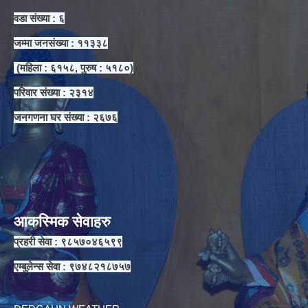
वडा संख्या : ६
जम्मा जनसंख्या : ११३३८
(महिला : ६१५८, पुरुष : ५१८०)
परिवार संख्या : २३१४
जनगणना घर संख्या : २६७६
आकस्मिक सेवाहरु
प्रहरी सेवा : ९८५७०४६५९९
एम्बुलेन्स सेवा : ९७४८२१८७५७