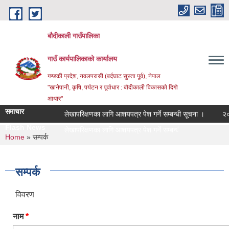
Skip to main content
बौदीकाली गाउँपालिका
गाउँ कार्यपालिकाको कार्यालय
गण्डकी प्रदेश, नवलपरासी (बर्दघाट सुस्ता पूर्व), नेपाल
"खानेपानी, कृषि, पर्यटन र पूर्वाधार : बौदीकाली विकासको दिगो
आधार"
समाचार
लेखापरिक्षणका लागि आशयपत्र पेश गर्ने सम्बन्धी सूचना ।
२०८३ वै
Flash News
२०८३ व |
You are here
Home
» सम्पर्क
सम्पर्क
विवरण
नाम
*