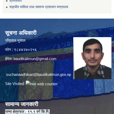
श्रमसंसार
सङ्घीय मामिला तथा सामान्य प्रशासन मन्त्रालय
सूचना अधिकारी
जीवलाल भुसाल
फोन : ९८४७२७०२५६
ईमेल:
baudikalimun@gmail.com
suchanaadhikari@baudikalimun.gov.np
Site Visited:
सामान्य जानकारी
जम्मा क्षेत्रफल : ९१.९ वर्ग कि.मि.