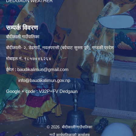
DEDGAUN WEATHER
सम्पर्क विवरण
बौदीकाली गाउँपालिका
बौदीकाली- २, डेढगाउँ, नवलपरासी (बर्दघाट सुस्ता पूर्व), गण्डकी प्रदेश
मोबाइल नं. ९८५७०४६२६४
ईमेल :
baudikalimun@gmail.com
info@baudikalimun.gov.np
Google + code : V32P+FV Dedgaun
© 2026 बौदीकाली गाउँपालिका
गाउँ कार्यपालिकाको कार्यालय