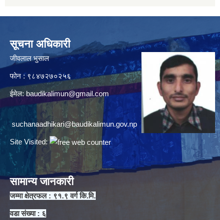
सूचना अधिकारी
जीवलाल भुसाल
फोन : ९८४७२७०२५६
ईमेल:
baudikalimun@gmail.com
suchanaadhikari@baudikalimun.gov.np
Site Visited:
सामान्य जानकारी
जम्मा क्षेत्रफल : ९१.९ वर्ग कि.मि.
वडा संख्या : ६