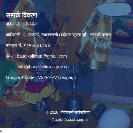
सम्पर्क विवरण
बौदीकाली गाउँपालिका
बौदीकाली- २, डेढगाउँ, नवलपरासी (बर्दघाट सुस्ता पूर्व), गण्डकी प्रदेश
मोबाइल नं. ९८५७०४६२६४
ईमेल :
baudikalimun@gmail.com
info@baudikalimun.gov.np
Google + code : V32P+FV Dedgaun
© 2026 बौदीकाली गाउँपालिका
गाउँ कार्यपालिकाको कार्यालय
//