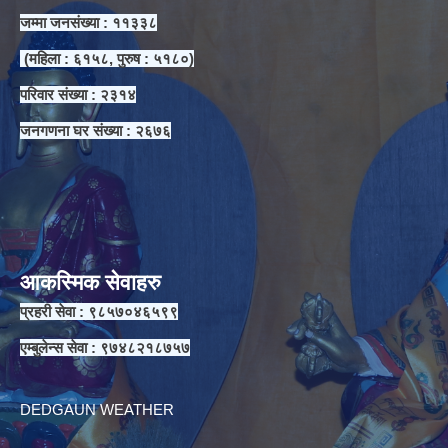
जम्मा जनसंख्या : ११३३८
(महिला : ६१५८, पुरुष : ५१८०)
परिवार संख्या : २३१४
जनगणना घर संख्या : २६७६
आकस्मिक सेवाहरु
प्रहरी सेवा : ९८५७०४६५९९
एम्बुलेन्स सेवा : ९७४८२१८७५७
DEDGAUN WEATHER