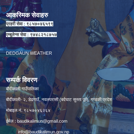
आकस्मिक सेवाहरु
प्रहरी सेवा : ९८५७०४६५९९
एम्बुलेन्स सेवा : ९७४८२१८७५७
DEDGAUN WEATHER
सम्पर्क विवरण
बौदीकाली गाउँपालिका
बौदीकाली- २, डेढगाउँ, नवलपरासी (बर्दघाट सुस्ता पूर्व), गण्डकी प्रदेश
मोबाइल नं. ९८५७०४६२६४
ईमेल :
baudikalimun@gmail.com
info@baudikalimun.gov.np