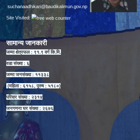
suchanaadhikari@baudikalimun.gov.np
Site Visited:
सामान्य जानकारी
जम्मा क्षेत्रफल : ९१.९ वर्ग कि.मि.
वडा संख्या : ६
जम्मा जनसंख्या : ११३३८
(महिला : ६१५८, पुरुष : ५१८०)
परिवार संख्या : २३१४
जनगणना घर संख्या : २६७६