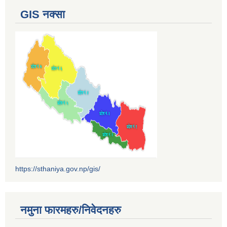
GIS नक्सा
https://sthaniya.gov.np/gis/
नमुना फारमहरु/निवेदनहरु