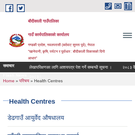
Skip to main content
बौदीकाली गाउँपालिका
गाउँ कार्यपालिकाको कार्यालय
गण्डकी प्रदेश, नवलपरासी (बर्दघाट सुस्ता पूर्व), नेपाल
"खानेपानी, कृषि, पर्यटन र पूर्वाधार : बौदीकाली विकासको दिगो
आधार"
समाचार
लेखापरिक्षणका लागि आशयपत्र पेश गर्ने सम्बन्धी सूचना ।
२०८३ वैशाख 
Flash News
२०८३ वैशाख १ गतेद_
You are here
Home
»
परिचय
» Health Centres
Health Centres
डेढगाउँ आयुर्वेद औषधालय