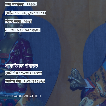
जम्मा जनसंख्या : ११३३८
(महिला : ६१५८, पुरुष : ५१८०)
परिवार संख्या : २३१४
जनगणना घर संख्या : २६७६
आकस्मिक सेवाहरु
प्रहरी सेवा : ९८५७०४६५९९
एम्बुलेन्स सेवा : ९७४८२१८७५७
DEDGAUN WEATHER