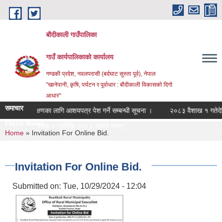
Skip to main content
बौदीकाली गाउँपालिका
गाउँ कार्यपालिकाको कार्यालय
गण्डकी प्रदेश, नवलपरासी (बर्दघाट सुस्ता पूर्व), नेपाल
"खानेपानी, कृषि, पर्यटन र पूर्वाधार : बौदीकाली विकासको दिगो
आधार"
समाचार
लेखापरिक्षणका लागि आशयपत्र पेश गर्ने सम्बन्धी सूचना ।
२०८३ वैशाख १ गतेदेखि २
Flash News
२०८३ वैशाख १ गतेदेखि २०८३ असार मसान्तसम्म स् |
You are here
Home
» Invitation For Online Bid.
Invitation For Online Bid.
Submitted on:
Tue, 10/29/2024 - 12:04