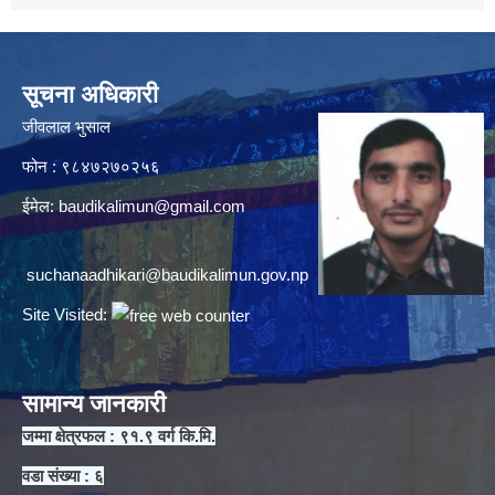
सूचना अधिकारी
जीवलाल भुसाल
फोन : ९८४७२७०२५६
ईमेल:
baudikalimun@gmail.com
suchanaadhikari@baudikalimun.gov.np
Site Visited:
सामान्य जानकारी
जम्मा क्षेत्रफल : ९१.९ वर्ग कि.मि.
वडा संख्या : ६