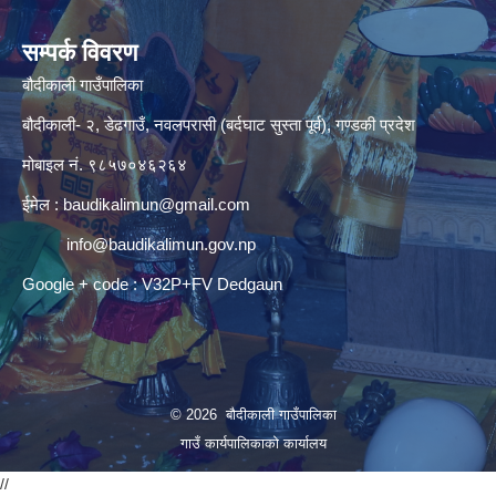
सम्पर्क विवरण
बौदीकाली गाउँपालिका
बौदीकाली- २, डेढगाउँ, नवलपरासी (बर्दघाट सुस्ता पूर्व), गण्डकी प्रदेश
मोबाइल नं. ९८५७०४६२६४
ईमेल :
baudikalimun@gmail.com
info@baudikalimun.gov.np
Google + code : V32P+FV Dedgaun
© 2026 बौदीकाली गाउँपालिका
गाउँ कार्यपालिकाको कार्यालय
//