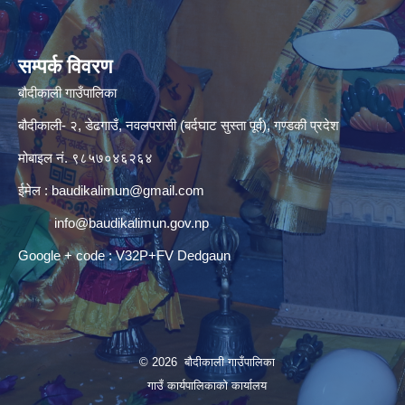
सम्पर्क विवरण
बौदीकाली गाउँपालिका
बौदीकाली- २, डेढगाउँ, नवलपरासी (बर्दघाट सुस्ता पूर्व), गण्डकी प्रदेश
मोबाइल नं. ९८५७०४६२६४
ईमेल :
baudikalimun@gmail.com
info@baudikalimun.gov.np
Google + code : V32P+FV Dedgaun
© 2026 बौदीकाली गाउँपालिका
गाउँ कार्यपालिकाको कार्यालय