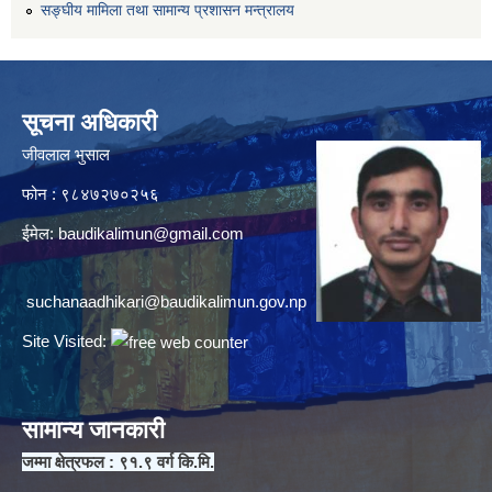
सङ्घीय मामिला तथा सामान्य प्रशासन मन्त्रालय
सूचना अधिकारी
जीवलाल भुसाल
फोन : ९८४७२७०२५६
ईमेल:
baudikalimun@gmail.com
suchanaadhikari@baudikalimun.gov.np
Site Visited:
सामान्य जानकारी
जम्मा क्षेत्रफल : ९१.९ वर्ग कि.मि.