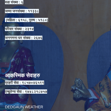
वडा संख्या : ६
जम्मा जनसंख्या : ११३३८
(महिला : ६१५८, पुरुष : ५१८०)
परिवार संख्या : २३१४
जनगणना घर संख्या : २६७६
आकस्मिक सेवाहरु
प्रहरी सेवा : ९८५७०४६५९९
एम्बुलेन्स सेवा : ९७४८२१८७५७
DEDGAUN WEATHER