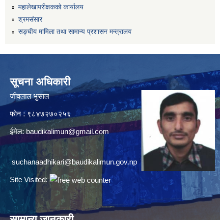
महालेखापरीक्षकको कार्यालय
श्रमसंसार
सङ्घीय मामिला तथा सामान्य प्रशासन मन्त्रालय
सूचना अधिकारी
जीवलाल भुसाल
फोन : ९८४७२७०२५६
ईमेल:
baudikalimun@gmail.com
suchanaadhikari@baudikalimun.gov.np
Site Visited:
सामान्य जानकारी