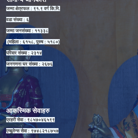
जम्मा क्षेत्रफल : ९१.९ वर्ग कि.मि.
वडा संख्या : ६
जम्मा जनसंख्या : ११३३८
(महिला : ६१५८, पुरुष : ५१८०)
परिवार संख्या : २३१४
जनगणना घर संख्या : २६७६
आकस्मिक सेवाहरु
प्रहरी सेवा : ९८५७०४६५९९
एम्बुलेन्स सेवा : ९७४८२१८७५७