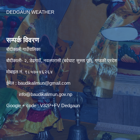
DEDGAUN WEATHER
सम्पर्क विवरण
बौदीकाली गाउँपालिका
बौदीकाली- २, डेढगाउँ, नवलपरासी (बर्दघाट सुस्ता पूर्व), गण्डकी प्रदेश
मोबाइल नं. ९८५७०४६२६४
ईमेल :
baudikalimun@gmail.com
info@baudikalimun.gov.np
Google + code : V32P+FV Dedgaun