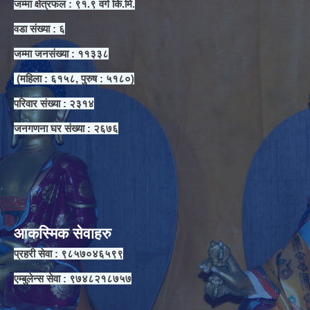
जम्मा क्षेत्रफल : ९१.९ वर्ग कि.मि.
वडा संख्या : ६
जम्मा जनसंख्या : ११३३८
(महिला : ६१५८, पुरुष : ५१८०)
परिवार संख्या : २३१४
जनगणना घर संख्या : २६७६
आकस्मिक सेवाहरु
प्रहरी सेवा : ९८५७०४६५९९
एम्बुलेन्स सेवा : ९७४८२१८७५७