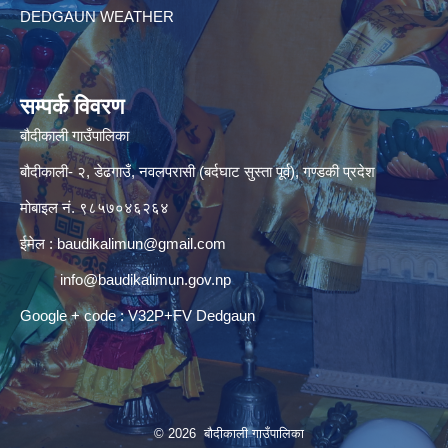
DEDGAUN WEATHER
सम्पर्क विवरण
बौदीकाली गाउँपालिका
बौदीकाली- २, डेढगाउँ, नवलपरासी (बर्दघाट सुस्ता पूर्व), गण्डकी प्रदेश
मोबाइल नं. ९८५७०४६२६४
ईमेल :
baudikalimun@gmail.com
info@baudikalimun.gov.np
Google + code : V32P+FV Dedgaun
© 2026 बौदीकाली गाउँपालिका