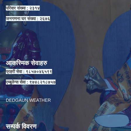
परिवार संख्या : २३१४
जनगणना घर संख्या : २६७६
आकस्मिक सेवाहरु
प्रहरी सेवा : ९८५७०४६५९९
एम्बुलेन्स सेवा : ९७४८२१८७५७
DEDGAUN WEATHER
सम्पर्क विवरण