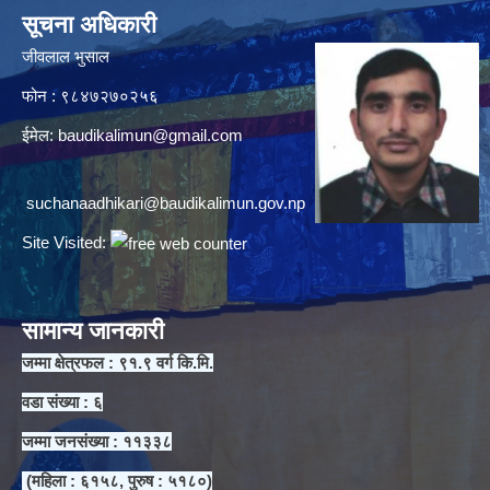
सूचना अधिकारी
जीवलाल भुसाल
फोन : ९८४७२७०२५६
ईमेल:
baudikalimun@gmail.com
suchanaadhikari@baudikalimun.gov.np
Site Visited:
सामान्य जानकारी
जम्मा क्षेत्रफल : ९१.९ वर्ग कि.मि.
वडा संख्या : ६
जम्मा जनसंख्या : ११३३८
(महिला : ६१५८, पुरुष : ५१८०)