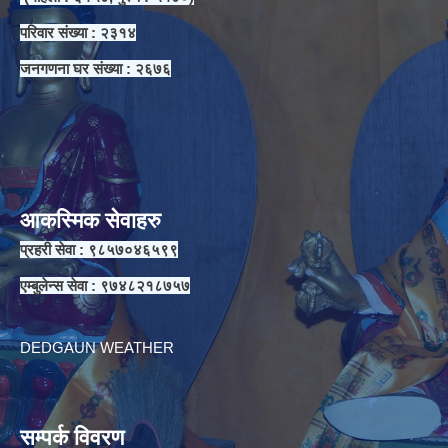
परिवार संख्या : २३१४
जनगणना घर संख्या : २६७६
आकस्मिक सेवाहरु
प्रहरी सेवा : ९८५७०४६५९९
एम्बुलेन्स सेवा : ९७४८२१८७५७
DEDGAUN WEATHER
सम्पर्क विवरण