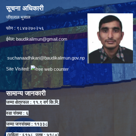
सूचना अधिकारी
जीवलाल भुसाल
फोन : ९८४७२७०२५६
ईमेल:
baudikalimun@gmail.com
suchanaadhikari@baudikalimun.gov.np
Site Visited:
सामान्य जानकारी
जम्मा क्षेत्रफल : ९१.९ वर्ग कि.मि.
वडा संख्या : ६
जम्मा जनसंख्या : ११३३८
(महिला : ६१५८, पुरुष : ५१८०)