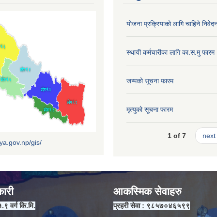
योजना प्रक्रियाको लागि चाहिने निवेद
स्थायी कर्मचारीका लागि का.स.मु फारम
जन्मको सूचना फारम
मृत्युको सूचना फारम
1 of 7
next 
iya.gov.np/gis/
कारी
आकस्मिक सेवाहरु
१.९ वर्ग कि.मि.
प्रहरी सेवा : ९८५७०४६५९९