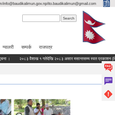
/info@baudikalimun.gov.np/ito.baudikalimun@gmail.com
Search form
Search
ग्यालरी
सम्पर्क
राजपत्र
।
२०८३ वैशाख १ गतेदेखि २०८३ असार मसान्तसम्म स्वत प्रकाशन (Proa
 प्रकाशन (Proactive Disclosure) ।