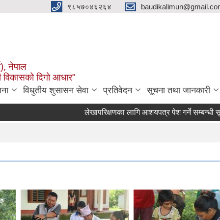
९८५७०४६२६४
baudikalimun@gmail.com
व), नेपाल
काली विकासको दिगो आधार"
जना
विधुतीय शुसासन सेवा
प्रतिवेदन
सूचना तथा जानकारी
लेखापरिक्षणका लागि आशयपत्र पेश गर्ने सम्बन्धी सूचना 
२०८३ वैशाख १ गतेदेखि २०८३ असार मसान्तसम्म स्वत