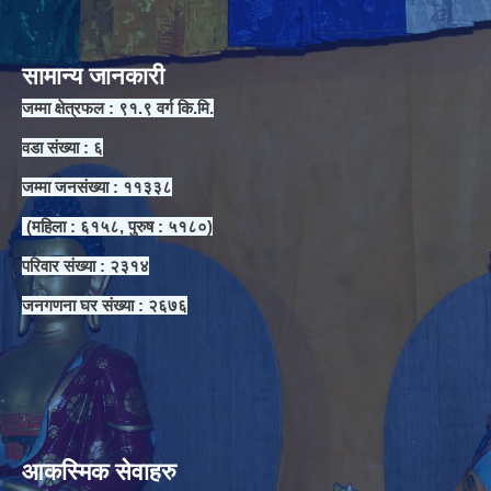
सामान्य जानकारी
जम्मा क्षेत्रफल : ९१.९ वर्ग कि.मि.
वडा संख्या : ६
जम्मा जनसंख्या : ११३३८
(महिला : ६१५८, पुरुष : ५१८०)
परिवार संख्या : २३१४
जनगणना घर संख्या : २६७६
आकस्मिक सेवाहरु