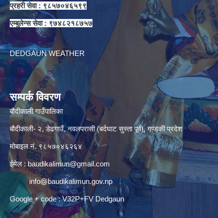
प्रहरी सेवा : ९८५७०४६५९९
एम्बुलेन्स सेवा : ९७४८२१८७५७
DEDGAUN WEATHER
सम्पर्क विवरण
बौदीकाली गाउँपालिका
बौदीकाली- २, डेढगाउँ, नवलपरासी (बर्दघाट सुस्ता पूर्व), गण्डकी प्रदेश
मोबाइल नं. ९८५७०४६२६४
ईमेल :
baudikalimun@gmail.com
info@baudikalimun.gov.np
Google + code : V32P+FV Dedgaun