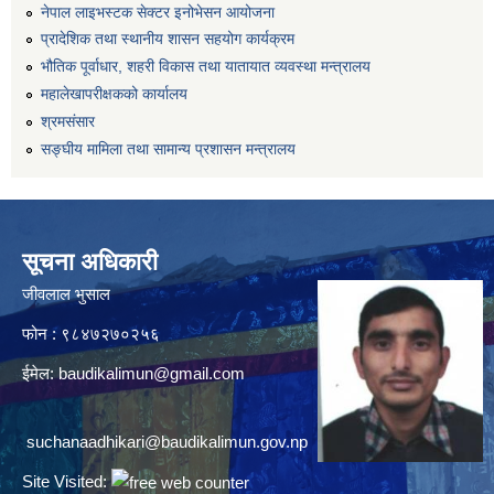
नेपाल लाइभस्टक सेक्टर इनोभेसन आयोजना
प्रादेशिक तथा स्थानीय शासन सहयोग कार्यक्रम
भौतिक पूर्वाधार, शहरी विकास तथा यातायात व्यवस्था मन्त्रालय
महालेखापरीक्षकको कार्यालय
श्रमसंसार
सङ्घीय मामिला तथा सामान्य प्रशासन मन्त्रालय
सूचना अधिकारी
जीवलाल भुसाल
फोन : ९८४७२७०२५६
ईमेल:
baudikalimun@gmail.com
suchanaadhikari@baudikalimun.gov.np
Site Visited: