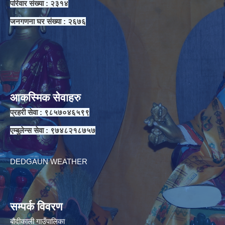
परिवार संख्या : २३१४
जनगणना घर संख्या : २६७६
आकस्मिक सेवाहरु
प्रहरी सेवा : ९८५७०४६५९९
एम्बुलेन्स सेवा : ९७४८२१८७५७
DEDGAUN WEATHER
सम्पर्क विवरण
बौदीकाली गाउँपालिका