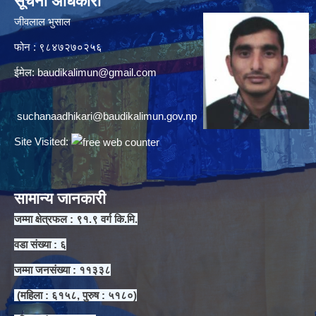
सूचना अधिकारी
जीवलाल भुसाल
फोन : ९८४७२७०२५६
ईमेल:
baudikalimun@gmail.com
suchanaadhikari@baudikalimun.gov.np
Site Visited:
सामान्य जानकारी
जम्मा क्षेत्रफल : ९१.९ वर्ग कि.मि.
वडा संख्या : ६
जम्मा जनसंख्या : ११३३८
(महिला : ६१५८, पुरुष : ५१८०)