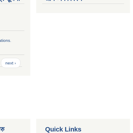
ations.
next ›
रु
Quick Links