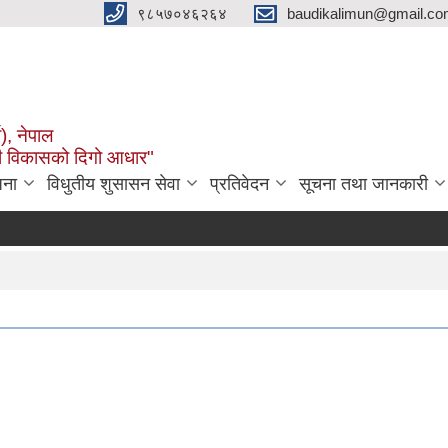
९८५७०४६२६४
baudikalimun@gmail.com
व), नेपाल
काली विकासको दिगो आधार"
जना
विधुतीय शुसासन सेवा
प्रतिवेदन
सूचना तथा जानकारी