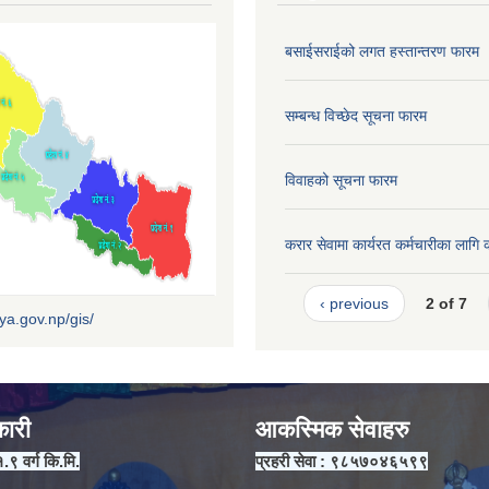
बसाईसराईको लगत हस्तान्तरण फारम
सम्बन्ध विच्छेद सूचना फारम
विवाहको सूचना फारम
करार सेवामा कार्यरत कर्मचारीका लागि 
‹ previous
2 of 7
iya.gov.np/gis/
कारी
आकस्मिक सेवाहरु
१.९ वर्ग कि.मि.
प्रहरी सेवा : ९८५७०४६५९९