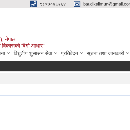
९८५७०४६२६४
baudikalimun@gmail.com
व), नेपाल
काली विकासको दिगो आधार"
जना
विधुतीय शुसासन सेवा
प्रतिवेदन
सूचना तथा जानकारी