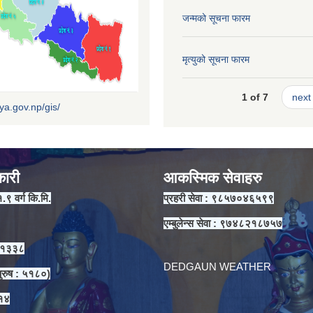
जन्मको सूचना फारम
मृत्युको सूचना फारम
1 of 7
next 
iya.gov.np/gis/
कारी
आकस्मिक सेवाहरु
१.९ वर्ग कि.मि.
प्रहरी सेवा : ९८५७०४६५९९
एम्बुलेन्स सेवा : ९७४८२१८७५७
 ११३३८
DEDGAUN WEATHER
ुरुष : ५१८०)
३१४