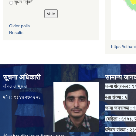
सुधार गर्नुपर्ने
Older polls
Results
https://sthan
सूचना अधिकारी
सामान्य जान
जीवलाल भुसाल
जम्मा क्षेत्रफल : ९
फोन : ९८४७२७०२५६
वडा संख्या : ६
जम्मा जनसंख्या :
(महिला : ६१५८, प
परिवार संख्या : २