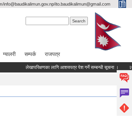
/info@baudikalimun.gov.np/ito.baudikalimun@gmail.com
Search form
Search
ग्यालरी
सम्पर्क
राजपत्र
लेखापरिक्षणका लागि आशयपत्र पेश गर्ने सम्बन्धी सूचना ।
२०८३ 
२०८३ वैशाख १ गत_