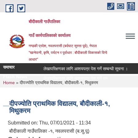
Skip to main content
बौदीकाली गाउँपालिका
गाउँ कार्यपालिकाको कार्यालय
गण्डकी प्रदेश, नवलपरासी (बर्दघाट सुस्ता पूर्व), नेपाल
"खानेपानी, कृषि, पर्यटन र पूर्वाधार : बौदीकाली विकासको दिगो
आधार"
समाचार
लेखापरिक्षणका लागि आशयपत्र पेश गर्ने सम्बन्धी सूचना ।
२०८३
Flash News
२०८३ व |
You are here
Home
» दीपज्योति प्राथमिक विद्यालय, बौदीकाली-१, मिथुकरम
दीपज्योति प्राथमिक विद्यालय, बौदीकाली-१,
मिथुकरम
Submitted on:
Thu, 07/01/2021 - 11:34
बौदीकाली गाउँपालिका -१, नवलपरासी (ब.सु.पू)