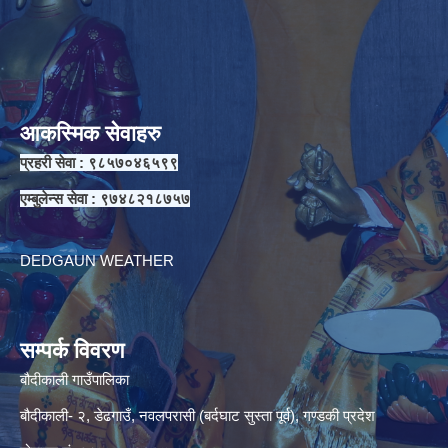
आकस्मिक सेवाहरु
प्रहरी सेवा : ९८५७०४६५९९
एम्बुलेन्स सेवा : ९७४८२१८७५७
DEDGAUN WEATHER
सम्पर्क विवरण
बौदीकाली गाउँपालिका
बौदीकाली- २, डेढगाउँ, नवलपरासी (बर्दघाट सुस्ता पूर्व), गण्डकी प्रदेश